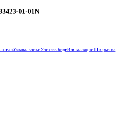
33423-01-01N
сители
Умывальники
Унитазы
Биде
Инсталляции
Шторки на