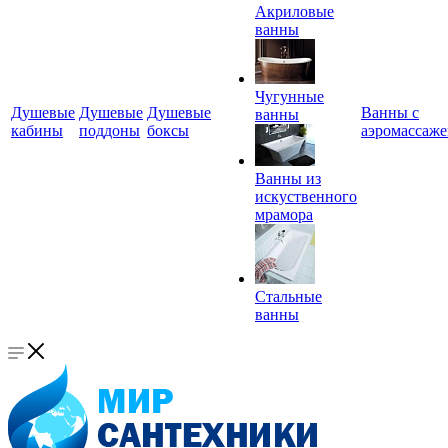
Акриловые
ванны
Чугунные
Душевые
Душевые
Душевые
Ванны с
ванны
кабины
поддоны
боксы
аэромассаж
Ванны из
искуственного
мрамора
Стальные
ванны