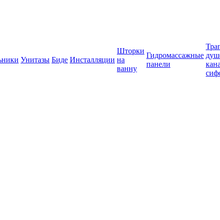
Тра
Шторки
Гидромассажные
душ
ьники
Унитазы
Биде
Инсталляции
на
панели
кан
ванну
сиф