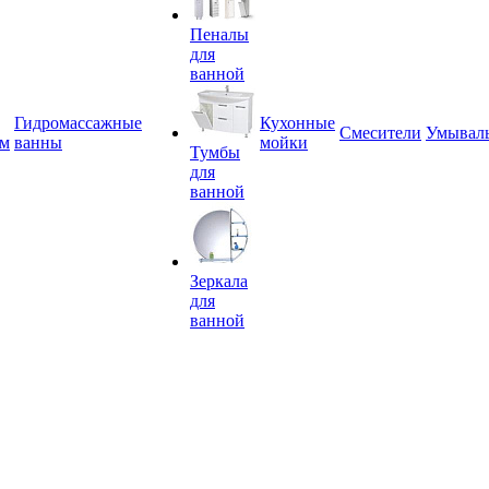
Пеналы
для
ванной
Гидромассажные
Кухонные
Смесители
Умывал
ем
ванны
мойки
Тумбы
для
ванной
Зеркала
для
ванной