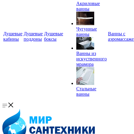
Акриловые
ванны
Чугунные
Душевые
Душевые
Душевые
Ванны с
ванны
кабины
поддоны
боксы
аэромассаж
Ванны из
искуственного
мрамора
Стальные
ванны