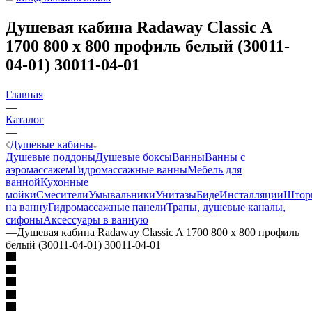
Душевая кабина Radaway Classic A
1700 800 x 800 профиль белый (30011-
04-01) 30011-04-01
Главная
—
Каталог
—
Душевые кабины
Душевые поддоны
Душевые боксы
Ванны
Ванны с
аэромассажем
Гидромассажные ванны
Мебель для
ванной
Кухонные
мойки
Смесители
Умывальники
Унитазы
Биде
Инсталляции
Штор
на ванну
Гидромассажные панели
Трапы, душевые каналы,
сифоны
Аксессуары в ванную
—
Душевая кабина Radaway Classic A 1700 800 x 800 профиль
белый (30011-04-01) 30011-04-01