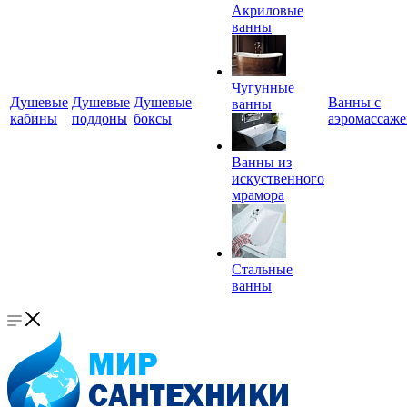
Акриловые
ванны
Чугунные
Душевые
Душевые
Душевые
Ванны с
ванны
кабины
поддоны
боксы
аэромассаж
Ванны из
искуственного
мрамора
Стальные
ванны