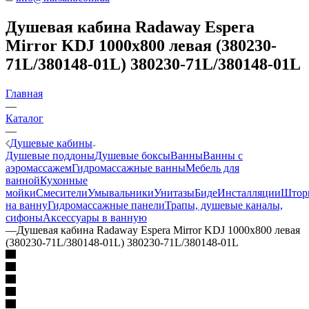
Душевая кабина Radaway Espera
Mirror KDJ 1000x800 левая (380230-
71L/380148-01L) 380230-71L/380148-01L
Главная
—
Каталог
—
Душевые кабины
Душевые поддоны
Душевые боксы
Ванны
Ванны с
аэромассажем
Гидромассажные ванны
Мебель для
ванной
Кухонные
мойки
Смесители
Умывальники
Унитазы
Биде
Инсталляции
Штор
на ванну
Гидромассажные панели
Трапы, душевые каналы,
сифоны
Аксессуары в ванную
—
Душевая кабина Radaway Espera Mirror KDJ 1000x800 левая
(380230-71L/380148-01L) 380230-71L/380148-01L