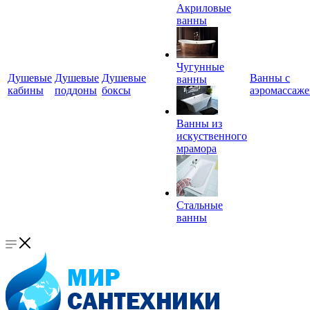
Акриловые
ванны
Чугунные
Душевые
Душевые
Душевые
Ванны с
ванны
кабины
поддоны
боксы
аэромассаж
Ванны из
искуственного
мрамора
Стальные
ванны