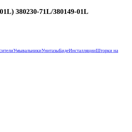
01L) 380230-71L/380149-01L
сители
Умывальники
Унитазы
Биде
Инсталляции
Шторки на