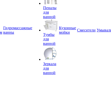
Пеналы
для
ванной
Гидромассажные
Кухонные
Смесители
Умывал
ем
ванны
мойки
Тумбы
для
ванной
Зеркала
для
ванной