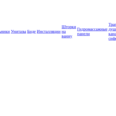
Тра
Шторки
Гидромассажные
душ
ьники
Унитазы
Биде
Инсталляции
на
панели
кан
ванну
сиф