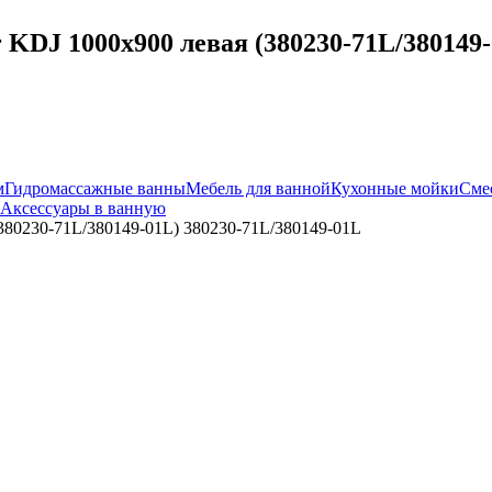
KDJ 1000x900 левая (380230-71L/380149-
м
Гидромассажные ванны
Мебель для ванной
Кухонные мойки
Сме
Аксессуары в ванную
(380230-71L/380149-01L) 380230-71L/380149-01L