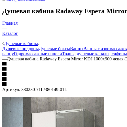
Душевая кабина Radaway Espera Mirror 
Главная
—
Каталог
—
Душевые кабины
Душевые поддоны
Душевые боксы
Ванны
Ванны с аэромассаже
ванну
Гидромассажные панели
Трапы, душевые каналы, сифоны
—
Душевая кабина Radaway Espera Mirror KDJ 1000x900 левая 
Артикул:
380230-71L/380149-01L