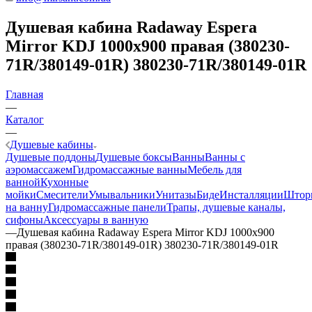
Душевая кабина Radaway Espera
Mirror KDJ 1000x900 правая (380230-
71R/380149-01R) 380230-71R/380149-01R
Главная
—
Каталог
—
Душевые кабины
Душевые поддоны
Душевые боксы
Ванны
Ванны с
аэромассажем
Гидромассажные ванны
Мебель для
ванной
Кухонные
мойки
Смесители
Умывальники
Унитазы
Биде
Инсталляции
Штор
на ванну
Гидромассажные панели
Трапы, душевые каналы,
сифоны
Аксессуары в ванную
—
Душевая кабина Radaway Espera Mirror KDJ 1000x900
правая (380230-71R/380149-01R) 380230-71R/380149-01R