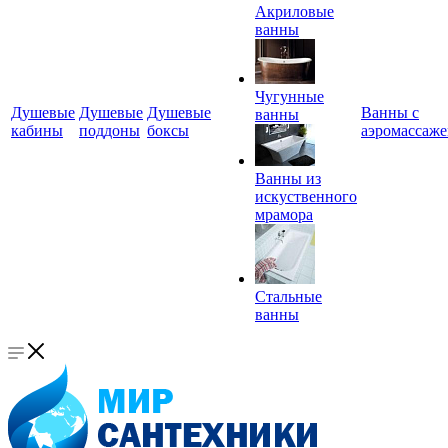
Акриловые
ванны
Чугунные
Душевые
Душевые
Душевые
Ванны с
ванны
кабины
поддоны
боксы
аэромассаж
Ванны из
искуственного
мрамора
Стальные
ванны