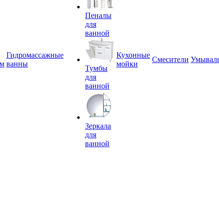
Пеналы
для
ванной
Гидромассажные
Кухонные
Смесители
Умывал
ем
ванны
мойки
Тумбы
для
ванной
Зеркала
для
ванной