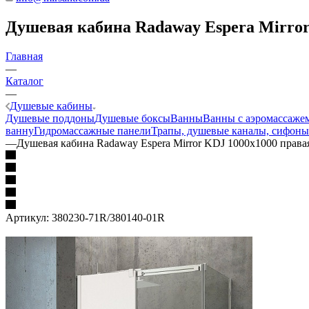
Душевая кабина Radaway Espera Mirror 
Главная
—
Каталог
—
Душевые кабины
Душевые поддоны
Душевые боксы
Ванны
Ванны с аэромассаже
ванну
Гидромассажные панели
Трапы, душевые каналы, сифоны
—
Душевая кабина Radaway Espera Mirror KDJ 1000x1000 права
Артикул:
380230-71R/380140-01R