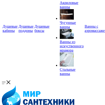
Акриловые
ванны
Чугунные
Душевые
Душевые
Душевые
Ванны с
ванны
кабины
поддоны
боксы
аэромассаж
Ванны из
искуственного
мрамора
Стальные
ванны