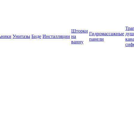
Тра
Шторки
Гидромассажные
душ
ьники
Унитазы
Биде
Инсталляции
на
панели
кан
ванну
сиф