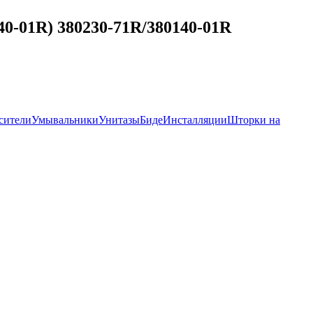
0-01R) 380230-71R/380140-01R
сители
Умывальники
Унитазы
Биде
Инсталляции
Шторки на