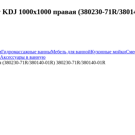
KDJ 1000x1000 правая (380230-71R/38014
м
Гидромассажные ванны
Мебель для ванной
Кухонные мойки
Сме
Аксессуары в ванную
я (380230-71R/380140-01R) 380230-71R/380140-01R