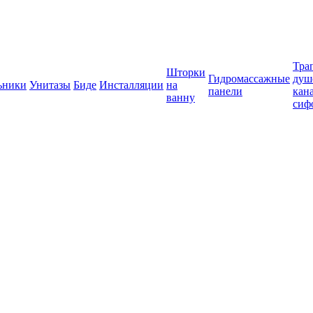
Тра
Шторки
Гидромассажные
душ
ьники
Унитазы
Биде
Инсталляции
на
панели
кан
ванну
сиф