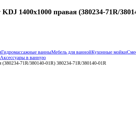
KDJ 1400x1000 правая (380234-71R/38014
м
Гидромассажные ванны
Мебель для ванной
Кухонные мойки
Сме
Аксессуары в ванную
я (380234-71R/380140-01R) 380234-71R/380140-01R