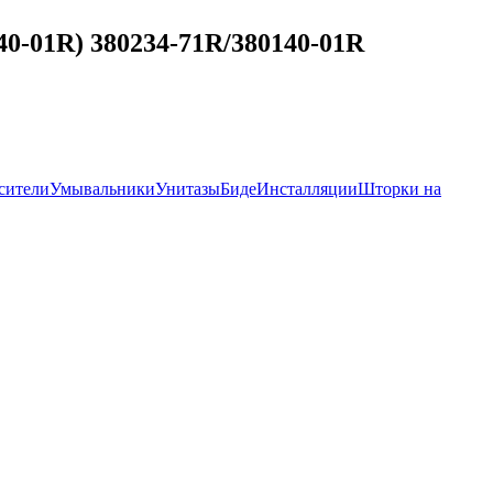
0-01R) 380234-71R/380140-01R
сители
Умывальники
Унитазы
Биде
Инсталляции
Шторки на