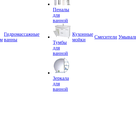
Пеналы
для
ванной
Гидромассажные
Кухонные
Смесители
Умывал
ем
ванны
мойки
Тумбы
для
ванной
Зеркала
для
ванной