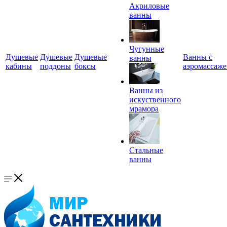
Акриловые
ванны
Чугунные
Душевые
Душевые
Душевые
Ванны с
ванны
кабины
поддоны
боксы
аэромассаж
Ванны из
искуственного
мрамора
Стальные
ванны