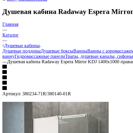
Душевая кабина Radaway Espera Mirror 
Главная
—
Каталог
—
Душевые кабины
Душевые поддоны
Душевые боксы
Ванны
Ванны с аэромассаже
ванну
Гидромассажные панели
Трапы, душевые каналы, сифоны
—
Душевая кабина Radaway Espera Mirror KDJ 1400x1000 права
Артикул:
380234-71R/380140-01R