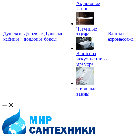
Акриловые
ванны
Чугунные
Душевые
Душевые
Душевые
Ванны с
ванны
кабины
поддоны
боксы
аэромассаж
Ванны из
искуственного
мрамора
Стальные
ванны