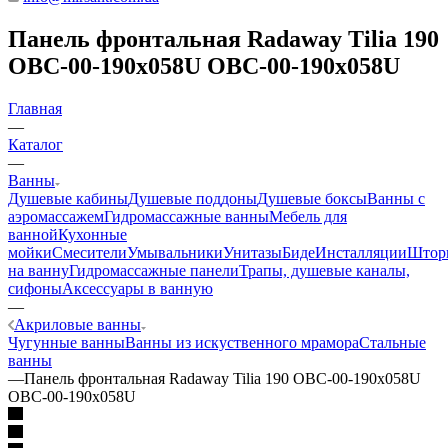
Панель фронтальная Radaway Tilia 190
OBC-00-190x058U OBC-00-190x058U
Главная
—
Каталог
—
Ванны
Душевые кабины
Душевые поддоны
Душевые боксы
Ванны с
аэромассажем
Гидромассажные ванны
Мебель для
ванной
Кухонные
мойки
Смесители
Умывальники
Унитазы
Биде
Инсталляции
Штор
на ванну
Гидромассажные панели
Трапы, душевые каналы,
сифоны
Аксессуары в ванную
—
Акриловые ванны
Чугунные ванны
Ванны из искуственного мрамора
Стальные
ванны
—
Панель фронтальная Radaway Tilia 190 OBC-00-190x058U
OBC-00-190x058U