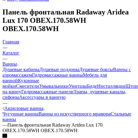
Панель фронтальная Radaway Aridea
Lux 170 OBEX.170.58WH
OBEX.170.58WH
Главная
—
Каталог
—
Ванны
Душевые кабины
Душевые поддоны
Душевые боксы
Ванны с
аэромассажем
Гидромассажные ванны
Мебель для
ванной
Кухонные
мойки
Смесители
Умывальники
Унитазы
Биде
Инсталляции
Штор
на ванну
Гидромассажные панели
Трапы, душевые каналы,
сифоны
Аксессуары в ванную
—
Акриловые ванны
Чугунные ванны
Ванны из искуственного мрамора
Стальные
ванны
—
Панель фронтальная Radaway Aridea Lux 170
OBEX.170.58WH OBEX.170.58WH