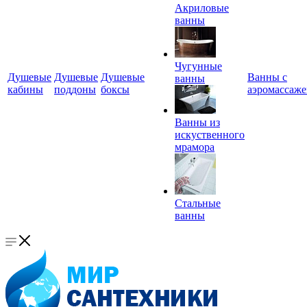
Акриловые
ванны
Чугунные
Душевые
Душевые
Душевые
Ванны с
ванны
кабины
поддоны
боксы
аэромассаж
Ванны из
искуственного
мрамора
Стальные
ванны