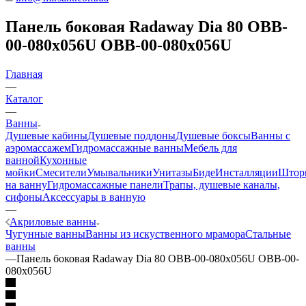
Панель боковая Radaway Dia 80 OBB-
00-080x056U OBB-00-080x056U
Главная
—
Каталог
—
Ванны
Душевые кабины
Душевые поддоны
Душевые боксы
Ванны с
аэромассажем
Гидромассажные ванны
Мебель для
ванной
Кухонные
мойки
Смесители
Умывальники
Унитазы
Биде
Инсталляции
Штор
на ванну
Гидромассажные панели
Трапы, душевые каналы,
сифоны
Аксессуары в ванную
—
Акриловые ванны
Чугунные ванны
Ванны из искуственного мрамора
Стальные
ванны
—
Панель боковая Radaway Dia 80 OBB-00-080x056U OBB-00-
080x056U