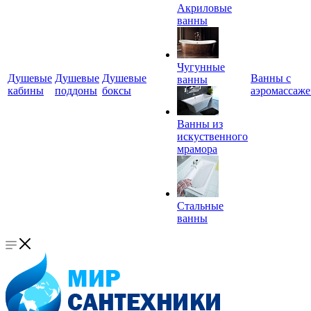
Акриловые
ванны
Чугунные
Душевые
Душевые
Душевые
Ванны с
ванны
кабины
поддоны
боксы
аэромассаж
Ванны из
искуственного
мрамора
Стальные
ванны