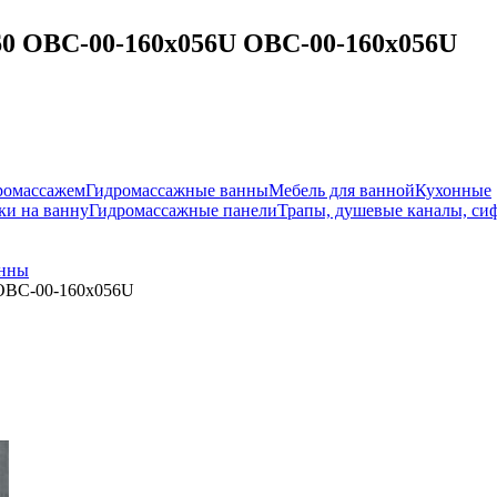
60 OBC-00-160x056U OBC-00-160x056U
ромассажем
Гидромассажные ванны
Мебель для ванной
Кухонные
и на ванну
Гидромассажные панели
Трапы, душевые каналы, си
анны
 OBC-00-160x056U