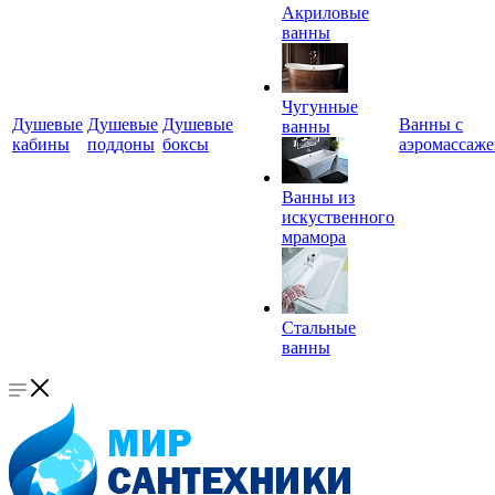
Акриловые
ванны
Чугунные
Душевые
Душевые
Душевые
Ванны с
ванны
кабины
поддоны
боксы
аэромассаж
Ванны из
искуственного
мрамора
Стальные
ванны