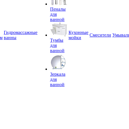
Пеналы
для
ванной
Гидромассажные
Кухонные
Смесители
Умывал
ем
ванны
мойки
Тумбы
для
ванной
Зеркала
для
ванной