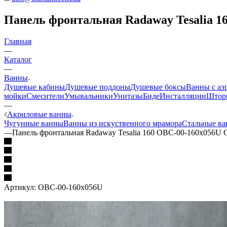
Панель фронтальная Radaway Tesalia 1
Главная
—
Каталог
—
Ванны
Душевые кабины
Душевые поддоны
Душевые боксы
Ванны с аэ
мойки
Смесители
Умывальники
Унитазы
Биде
Инсталляции
Шторк
—
Акриловые ванны
Чугунные ванны
Ванны из искуственного мрамора
Стальные в
—
Панель фронтальная Radaway Tesalia 160 OBC-00-160x056U
Артикул:
OBC-00-160x056U