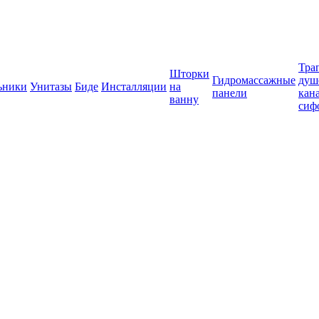
Тра
Шторки
Гидромассажные
душ
ьники
Унитазы
Биде
Инсталляции
на
панели
кан
ванну
сиф