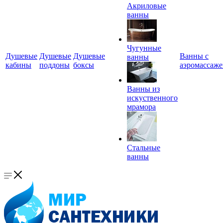
Акриловые
ванны
Чугунные
Душевые
Душевые
Душевые
Ванны с
ванны
кабины
поддоны
боксы
аэромассаж
Ванны из
искуственного
мрамора
Стальные
ванны