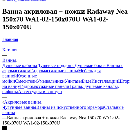
Ванна акриловая + ножки Radaway Nea
150x70 WA1-02-150x070U WA1-02-
150x070U
Главная
—
Каталог
—
Ванны
Душевые кабины
Душевые поддоны
Душевые боксы
Ванны с
аэромассажем
Гидромассажные ванны
Мебель для
ванной
Кухонные
мойки
Смесители
Умывальники
Унитазы
Биде
Инсталляции
Штор
на ванну
Гидромассажные панели
Трапы, душевые каналы,
сифоны
Аксессуары в ванную
—
Акриловые ванны
Чугунные ванны
Ванны из искуственного мрамора
Стальные
ванны
—
Ванна акриловая + ножки Radaway Nea 150x70 WA1-02-
150x070U WA1-02-150x070U