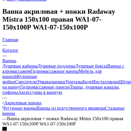
Ванна акриловая + ножки Radaway
Mistra 150x100 правая WA1-07-
150x100P WA1-07-150x100P
Главная
—
Каталог
—
Ванны
Душевые кабины
Душевые поддоны
Душевые боксы
Ванны с
аэромассажем
Гидромассажные ванны
Мебель для
ванной
Кухонные
мойки
Смесители
Умывальники
Унитазы
Биде
Инсталляции
Штор
на ванну
Гидромассажные панели
Трапы, душевые каналы,
сифоны
Аксессуары в ванную
—
Акриловые ванны
Чугунные ванны
Ванны из искуственного мрамора
Стальные
ванны
—
Ванна акриловая + ножки Radaway Mistra 150x100 правая
WA1-07-150x100P WA1-07-150x100P