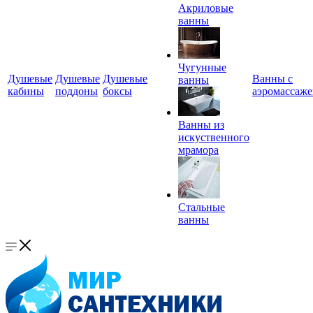
Акриловые
ванны
Чугунные
Душевые
Душевые
Душевые
Ванны с
ванны
кабины
поддоны
боксы
аэромассаж
Ванны из
искуственного
мрамора
Стальные
ванны