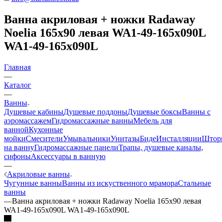
Ванна акриловая + ножки Radaway
Noelia 165x90 левая WA1-49-165x090L
WA1-49-165x090L
Главная
—
Каталог
—
Ванны
Душевые кабины
Душевые поддоны
Душевые боксы
Ванны с
аэромассажем
Гидромассажные ванны
Мебель для
ванной
Кухонные
мойки
Смесители
Умывальники
Унитазы
Биде
Инсталляции
Штор
на ванну
Гидромассажные панели
Трапы, душевые каналы,
сифоны
Аксессуары в ванную
—
Акриловые ванны
Чугунные ванны
Ванны из искуственного мрамора
Стальные
ванны
—
Ванна акриловая + ножки Radaway Noelia 165x90 левая
WA1-49-165x090L WA1-49-165x090L