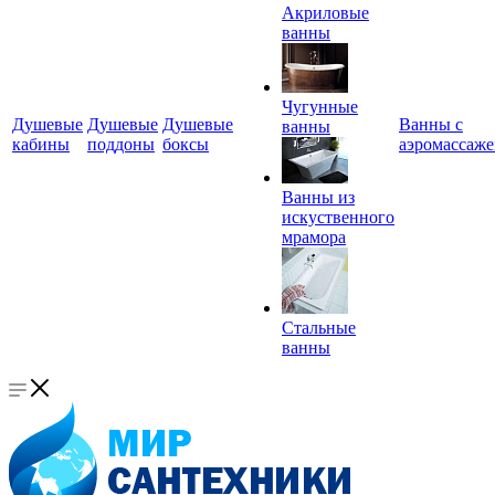
Акриловые
ванны
Чугунные
Душевые
Душевые
Душевые
Ванны с
ванны
кабины
поддоны
боксы
аэромассаж
Ванны из
искуственного
мрамора
Стальные
ванны