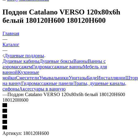
Поддон Catalano VERSO 120х80х6h
белый 180120H600 180120H600
Главная
—
Каталог
—
Душевые поддоны
Душевые кабины
Душевые боксы
Ванны
Ванны с
аэромассажем
Гидромассажные ванны
Мебель для
ванной
Кухонные
мойки
Смесители
Умывальники
Унитазы
Биде
Инсталляции
Штор
на ванну
Гидромассажные панели
Трапы, душевые каналы,
сифоны
Аксессуары в ванную
—
Поддон Catalano VERSO 120х80х6h белый 180120H600
180120H600
Артикул:
180120H600