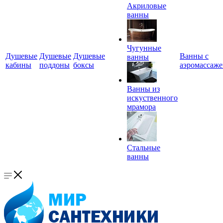
Акриловые
ванны
Чугунные
Душевые
Душевые
Душевые
Ванны с
ванны
кабины
поддоны
боксы
аэромассаж
Ванны из
искуственного
мрамора
Стальные
ванны