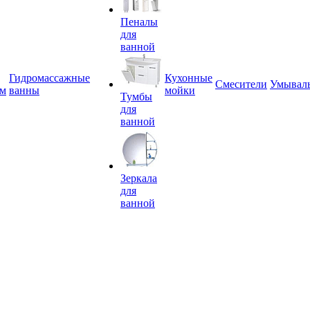
Пеналы
для
ванной
Гидромассажные
Кухонные
Смесители
Умывал
ем
ванны
мойки
Тумбы
для
ванной
Зеркала
для
ванной