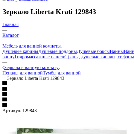
Зеркало Liberta Krati 129843
Главная
—
Каталог
—
Мебель для ванной комнаты
Душевые кабины
Душевые поддоны
Душевые боксы
Ванны
Ванн
ванну
Гидромассажные панели
Трапы, душевые каналы, сифоны
—
Зеркала в ванную комнату
Пеналы для ванной
Тумбы для ванной
—
Зеркало Liberta Krati 129843
Артикул:
129843