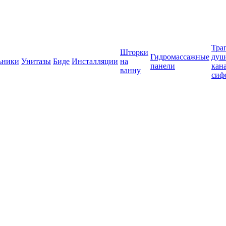
Тра
Шторки
Гидромассажные
душ
ьники
Унитазы
Биде
Инсталляции
на
панели
кан
ванну
сиф