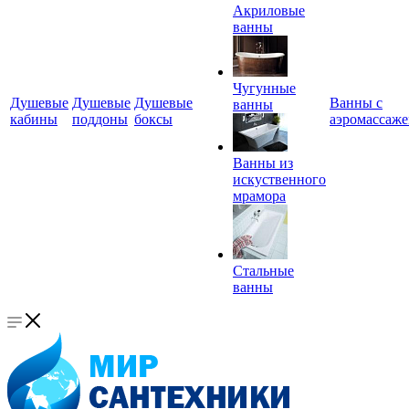
Акриловые
ванны
Чугунные
Душевые
Душевые
Душевые
Ванны с
ванны
кабины
поддоны
боксы
аэромассаж
Ванны из
искуственного
мрамора
Стальные
ванны