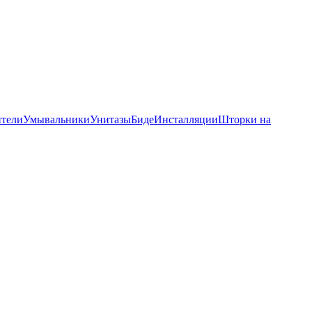
тели
Умывальники
Унитазы
Биде
Инсталляции
Шторки на