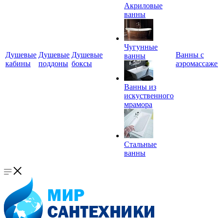
Акриловые
ванны
Чугунные
Душевые
Душевые
Душевые
Ванны с
ванны
кабины
поддоны
боксы
аэромассаж
Ванны из
искуственного
мрамора
Стальные
ванны