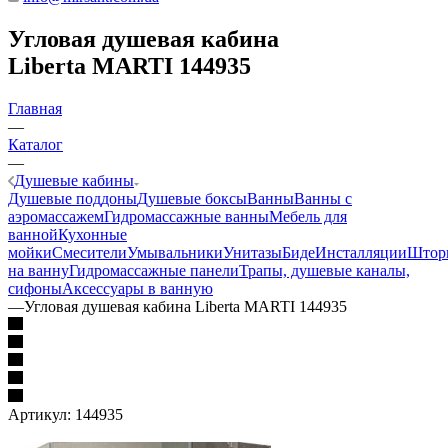
Угловая душевая кабина
Liberta MARTI 144935
Главная
—
Каталог
—
Душевые кабины
Душевые поддоны
Душевые боксы
Ванны
Ванны с
аэромассажем
Гидромассажные ванны
Мебель для
ванной
Кухонные
мойки
Смесители
Умывальники
Унитазы
Биде
Инсталляции
Штор
на ванну
Гидромассажные панели
Трапы, душевые каналы,
сифоны
Аксессуары в ванную
—
Угловая душевая кабина Liberta MARTI 144935
Артикул:
144935