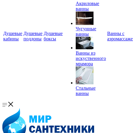
Акриловые
ванны
Чугунные
Душевые
Душевые
Душевые
Ванны с
ванны
кабины
поддоны
боксы
аэромассаж
Ванны из
искуственного
мрамора
Стальные
ванны