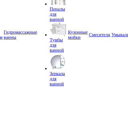
Пеналы
для
ванной
Гидромассажные
Кухонные
Смесители
Умывал
ем
ванны
мойки
Тумбы
для
ванной
Зеркала
для
ванной