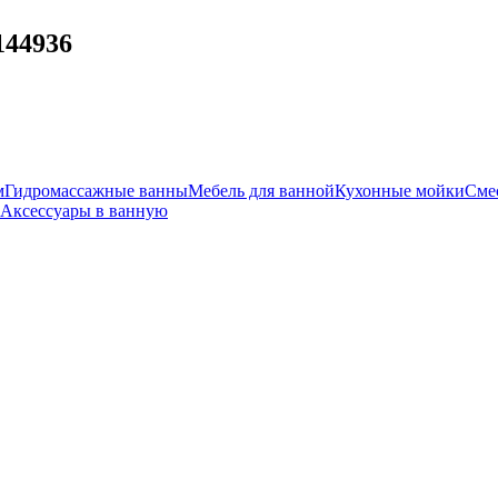
144936
м
Гидромассажные ванны
Мебель для ванной
Кухонные мойки
Сме
Аксессуары в ванную