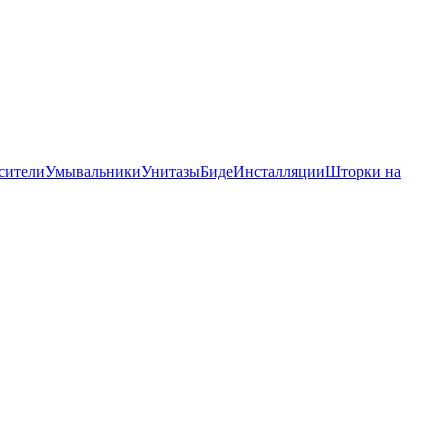
сители
Умывальники
Унитазы
Биде
Инсталляции
Шторки на