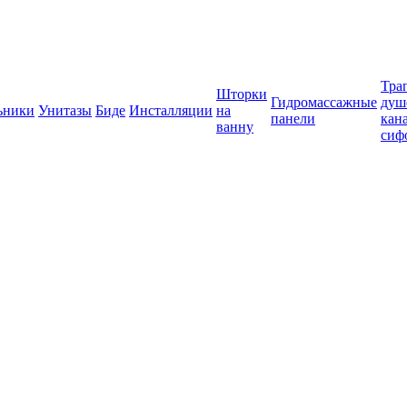
Тра
Шторки
Гидромассажные
душ
ьники
Унитазы
Биде
Инсталляции
на
панели
кан
ванну
сиф