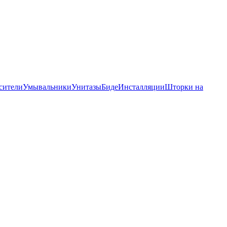
сители
Умывальники
Унитазы
Биде
Инсталляции
Шторки на