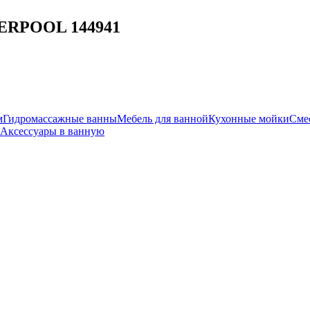
VERPOOL 144941
м
Гидромассажные ванны
Мебель для ванной
Кухонные мойки
Сме
Аксессуары в ванную