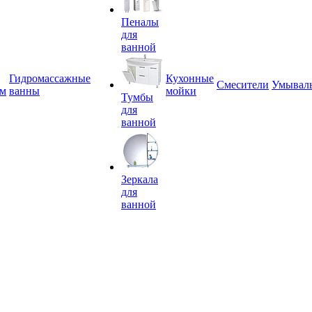
Пеналы
для
ванной
Гидромассажные
Кухонные
Смесители
Умывал
ем
ванны
мойки
Тумбы
для
ванной
Зеркала
для
ванной