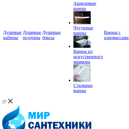
Акриловые
ванны
Чугунные
Душевые
Душевые
Душевые
Ванны с
ванны
кабины
поддоны
боксы
аэромассаж
Ванны из
искуственного
мрамора
Стальные
ванны