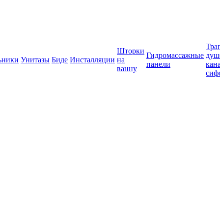
Тра
Шторки
Гидромассажные
душ
ьники
Унитазы
Биде
Инсталляции
на
панели
кан
ванну
сиф