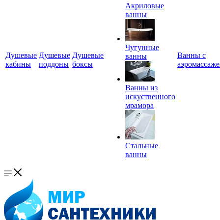
Акриловые
ванны
Чугунные
Душевые
Душевые
Душевые
Ванны с
ванны
кабины
поддоны
боксы
аэромассаж
Ванны из
искуственного
мрамора
Стальные
ванны