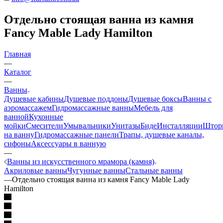
Отдельно стоящая ванна из камня
Fancy Mable Lady Hamilton
Главная
—
Каталог
—
Ванны
Душевые кабины
Душевые поддоны
Душевые боксы
Ванны с
аэромассажем
Гидромассажные ванны
Мебель для
ванной
Кухонные
мойки
Смесители
Умывальники
Унитазы
Биде
Инсталляции
Штор
на ванну
Гидромассажные панели
Трапы, душевые каналы,
сифоны
Аксессуары в ванную
—
Ванны из искусственного мрамора (камня)
Акриловые ванны
Чугунные ванны
Стальные ванны
—
Отдельно стоящая ванна из камня Fancy Mable Lady
Hamilton