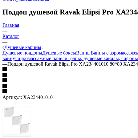
Поддон душевой Ravak Elipsi Pro XA234
Главная
—
Каталог
—
Душевые кабины
Душевые поддоны
Душевые боксы
Ванны
Ванны с аэромассаже
ванну
Гидромассажные панели
Трапы, душевые каналы, сифоны
—
Поддон душевой Ravak Elipsi Pro XA234401010 80*80 XA23
Артикул:
XA234401010