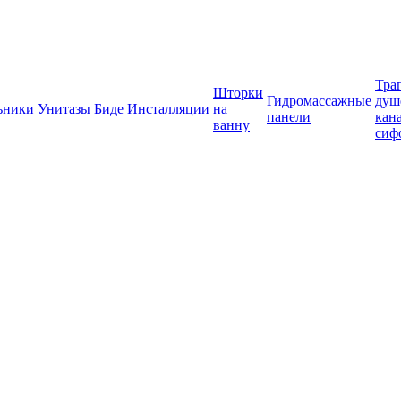
Тра
Шторки
Гидромассажные
душ
ьники
Унитазы
Биде
Инсталляции
на
панели
кан
ванну
сиф