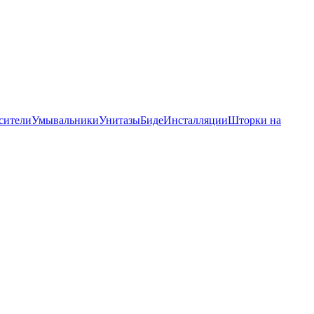
сители
Умывальники
Унитазы
Биде
Инсталляции
Шторки на