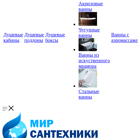
Акриловые
ванны
Чугунные
Душевые
Душевые
Душевые
Ванны с
ванны
кабины
поддоны
боксы
аэромассаж
Ванны из
искуственного
мрамора
Стальные
ванны