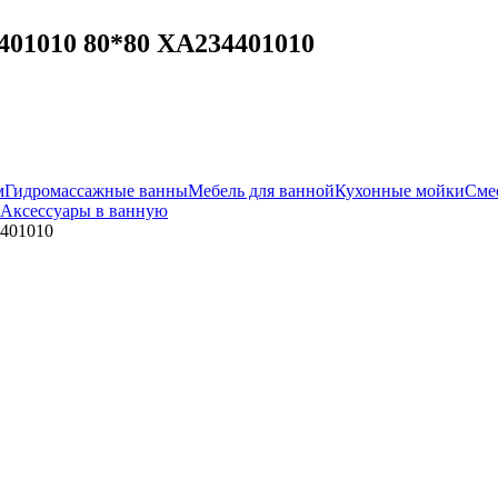
401010 80*80 XA234401010
м
Гидромассажные ванны
Мебель для ванной
Кухонные мойки
Сме
Аксессуары в ванную
4401010