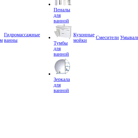
Пеналы
для
ванной
Гидромассажные
Кухонные
Смесители
Умывал
ем
ванны
мойки
Тумбы
для
ванной
Зеркала
для
ванной