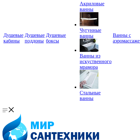
Акриловые
ванны
Чугунные
Душевые
Душевые
Душевые
Ванны с
ванны
кабины
поддоны
боксы
аэромассаж
Ванны из
искуственного
мрамора
Стальные
ванны