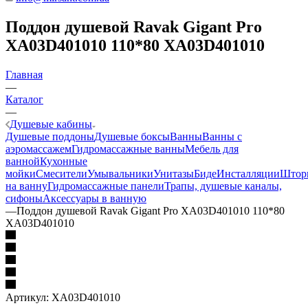
Поддон душевой Ravak Gigant Pro
XA03D401010 110*80 XA03D401010
Главная
—
Каталог
—
Душевые кабины
Душевые поддоны
Душевые боксы
Ванны
Ванны с
аэромассажем
Гидромассажные ванны
Мебель для
ванной
Кухонные
мойки
Смесители
Умывальники
Унитазы
Биде
Инсталляции
Штор
на ванну
Гидромассажные панели
Трапы, душевые каналы,
сифоны
Аксессуары в ванную
—
Поддон душевой Ravak Gigant Pro XA03D401010 110*80
XA03D401010
Артикул:
XA03D401010