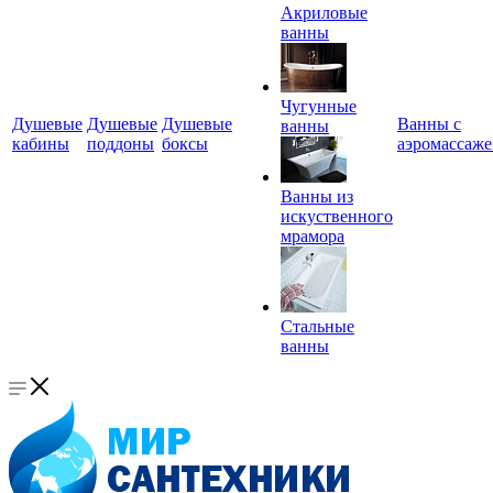
Акриловые
ванны
Чугунные
Душевые
Душевые
Душевые
Ванны с
ванны
кабины
поддоны
боксы
аэромассаж
Ванны из
искуственного
мрамора
Стальные
ванны