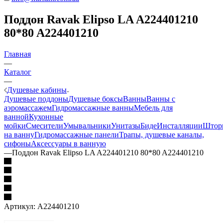
Поддон Ravak Elipso LA A224401210
80*80 A224401210
Главная
—
Каталог
—
Душевые кабины
Душевые поддоны
Душевые боксы
Ванны
Ванны с
аэромассажем
Гидромассажные ванны
Мебель для
ванной
Кухонные
мойки
Смесители
Умывальники
Унитазы
Биде
Инсталляции
Штор
на ванну
Гидромассажные панели
Трапы, душевые каналы,
сифоны
Аксессуары в ванную
—
Поддон Ravak Elipso LA A224401210 80*80 A224401210
Артикул:
A224401210