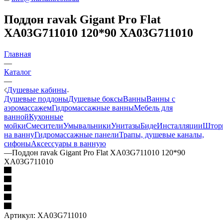
Поддон ravak Gigant Pro Flat
XA03G711010 120*90 XA03G711010
Главная
—
Каталог
—
Душевые кабины
Душевые поддоны
Душевые боксы
Ванны
Ванны с
аэромассажем
Гидромассажные ванны
Мебель для
ванной
Кухонные
мойки
Смесители
Умывальники
Унитазы
Биде
Инсталляции
Штор
на ванну
Гидромассажные панели
Трапы, душевые каналы,
сифоны
Аксессуары в ванную
—
Поддон ravak Gigant Pro Flat XA03G711010 120*90
XA03G711010
Артикул:
XA03G711010