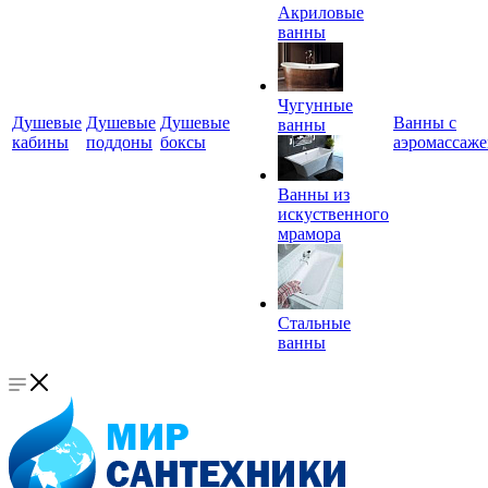
Акриловые
ванны
Чугунные
Душевые
Душевые
Душевые
Ванны с
ванны
кабины
поддоны
боксы
аэромассаж
Ванны из
искуственного
мрамора
Стальные
ванны