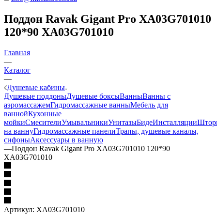
Поддон Ravak Gigant Pro XA03G701010
120*90 XA03G701010
Главная
—
Каталог
—
Душевые кабины
Душевые поддоны
Душевые боксы
Ванны
Ванны с
аэромассажем
Гидромассажные ванны
Мебель для
ванной
Кухонные
мойки
Смесители
Умывальники
Унитазы
Биде
Инсталляции
Штор
на ванну
Гидромассажные панели
Трапы, душевые каналы,
сифоны
Аксессуары в ванную
—
Поддон Ravak Gigant Pro XA03G701010 120*90
XA03G701010
Артикул:
XA03G701010