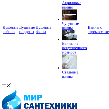
Акриловые
ванны
Чугунные
Душевые
Душевые
Душевые
Ванны с
ванны
кабины
поддоны
боксы
аэромассаж
Ванны из
искуственного
мрамора
Стальные
ванны