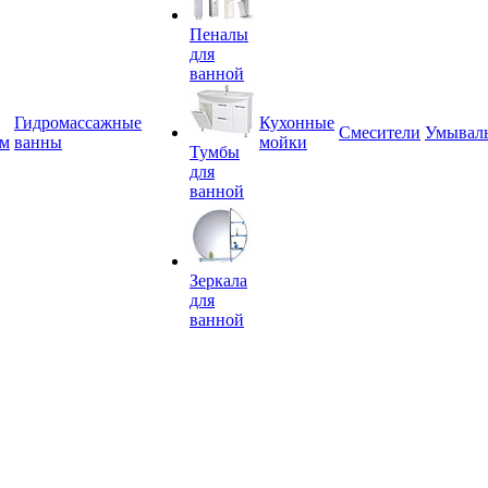
Пеналы
для
ванной
Гидромассажные
Кухонные
Смесители
Умывал
ем
ванны
мойки
Тумбы
для
ванной
Зеркала
для
ванной