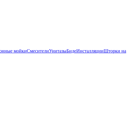
онные мойки
Смесители
Унитазы
Биде
Инсталляции
Шторки на