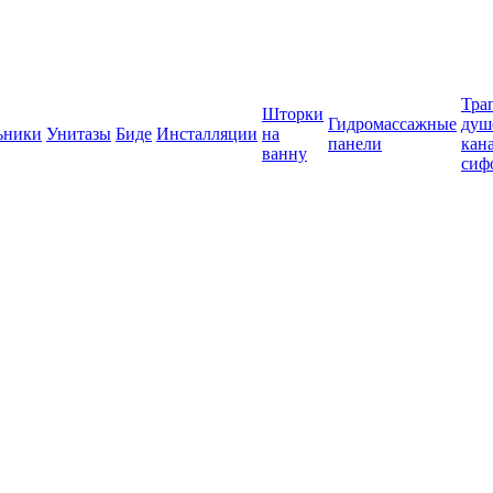
Тра
Шторки
Гидромассажные
душ
ьники
Унитазы
Биде
Инсталляции
на
панели
кан
ванну
сиф