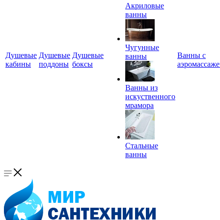
Акриловые
ванны
Чугунные
Душевые
Душевые
Душевые
Ванны с
ванны
кабины
поддоны
боксы
аэромассаж
Ванны из
искуственного
мрамора
Стальные
ванны