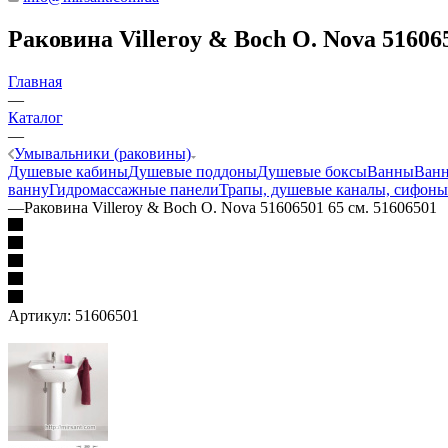
Раковина Villeroy & Boch O. Nova 516065
Главная
—
Каталог
—
Умывальники (раковины)
Душевые кабины
Душевые поддоны
Душевые боксы
Ванны
Ванн
ванну
Гидромассажные панели
Трапы, душевые каналы, сифоны
—
Раковина Villeroy & Boch O. Nova 51606501 65 см. 51606501
Артикул:
51606501