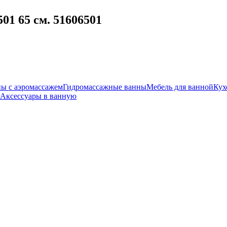
01 65 см. 51606501
ы с аэромассажем
Гидромассажные ванны
Мебель для ванной
Кух
Аксессуары в ванную