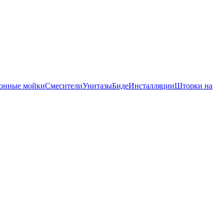
онные мойки
Смесители
Унитазы
Биде
Инсталляции
Шторки на