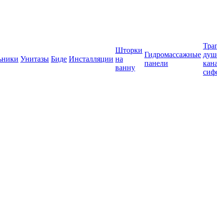
Тра
Шторки
Гидромассажные
душ
ьники
Унитазы
Биде
Инсталляции
на
панели
кан
ванну
сиф