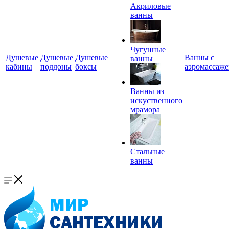
Акриловые
ванны
Чугунные
Душевые
Душевые
Душевые
Ванны с
ванны
кабины
поддоны
боксы
аэромассаж
Ванны из
искуственного
мрамора
Стальные
ванны