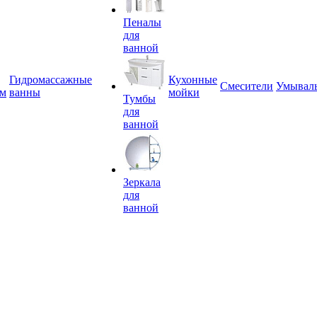
Пеналы
для
ванной
Гидромассажные
Кухонные
Смесители
Умывал
ем
ванны
мойки
Тумбы
для
ванной
Зеркала
для
ванной