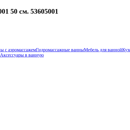
01 50 см. 53605001
ы с аэромассажем
Гидромассажные ванны
Мебель для ванной
Кух
Аксессуары в ванную