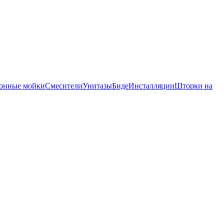
онные мойки
Смесители
Унитазы
Биде
Инсталляции
Шторки на