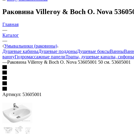
Раковина Villeroy & Boch O. Nova 536050
Главная
—
Каталог
—
Умывальники (раковины)
Душевые кабины
Душевые поддоны
Душевые боксы
Ванны
Ванн
ванну
Гидромассажные панели
Трапы, душевые каналы, сифоны
—
Раковина Villeroy & Boch O. Nova 53605001 50 см. 53605001
Артикул:
53605001