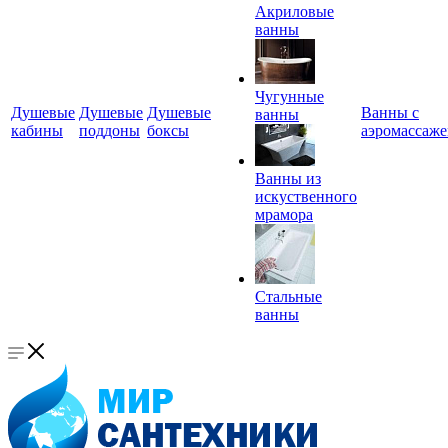
Акриловые
ванны
Чугунные
Душевые
Душевые
Душевые
Ванны с
ванны
кабины
поддоны
боксы
аэромассаж
Ванны из
искуственного
мрамора
Стальные
ванны