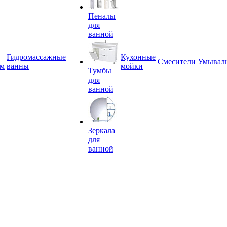
Пеналы
для
ванной
Гидромассажные
Кухонные
Смесители
Умывал
ем
ванны
мойки
Тумбы
для
ванной
Зеркала
для
ванной