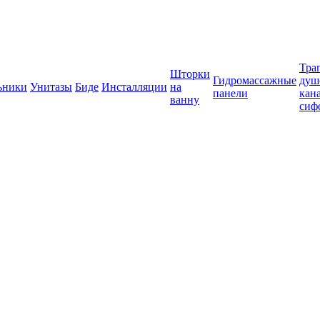
Тра
Шторки
Гидромассажные
душ
ьники
Унитазы
Биде
Инсталляции
на
панели
кан
ванну
сиф