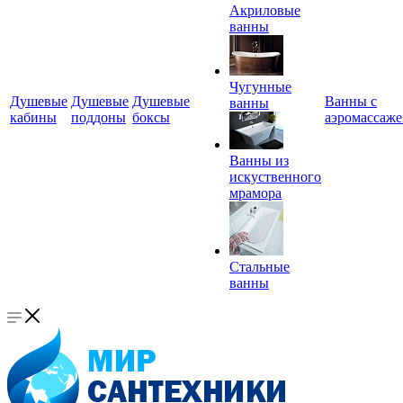
Акриловые
ванны
Чугунные
Душевые
Душевые
Душевые
Ванны с
ванны
кабины
поддоны
боксы
аэромассаж
Ванны из
искуственного
мрамора
Стальные
ванны