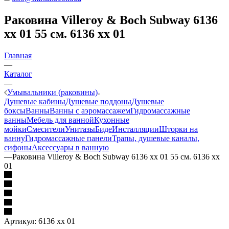
Раковина Villeroy & Boch Subway 6136
xx 01 55 см. 6136 xx 01
Главная
—
Каталог
—
Умывальники (раковины)
Душевые кабины
Душевые поддоны
Душевые
боксы
Ванны
Ванны с аэромассажем
Гидромассажные
ванны
Мебель для ванной
Кухонные
мойки
Смесители
Унитазы
Биде
Инсталляции
Шторки на
ванну
Гидромассажные панели
Трапы, душевые каналы,
сифоны
Аксессуары в ванную
—
Раковина Villeroy & Boch Subway 6136 xx 01 55 см. 6136 xx
01
Артикул:
6136 xx 01