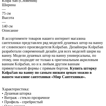
Kolpa San (Словения)
Ширина
—
75 см
Высота
—
140 см
Описание
В ассортименте товаров нашего интернет магазина
сантехники представлен ряд моделей душевых штор на ванну
от словенского производителя KolpaSan. Дизайнеры KolpaSan
разработали современный дизайн для всех моделей ширм на
ванну. Модели душевых штор на ванну универсальны, по
этому, они подходят не только к оригинальным акриловым
ваннам KolpaSan, но и к любым другим ваннам
прямоугольной формы с прямым бортом.
Купить шторку
KolpaSan на ванну по самым низким ценам можно в
нашем магазине сантехники «Мир Сантехники».
Характеристика:
• Душевая шторка
• Витраж - стекло прозрачное
• Профиль - серебристый