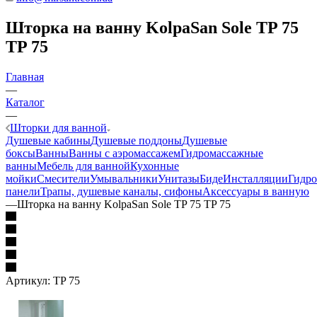
Шторка на ванну KolpaSan Sole TP 75
TP 75
Главная
—
Каталог
—
Шторки для ванной
Душевые кабины
Душевые поддоны
Душевые
боксы
Ванны
Ванны с аэромассажем
Гидромассажные
ванны
Мебель для ванной
Кухонные
мойки
Смесители
Умывальники
Унитазы
Биде
Инсталляции
Гидр
панели
Трапы, душевые каналы, сифоны
Аксессуары в ванную
—
Шторка на ванну KolpaSan Sole TP 75 TP 75
Артикул:
TP 75