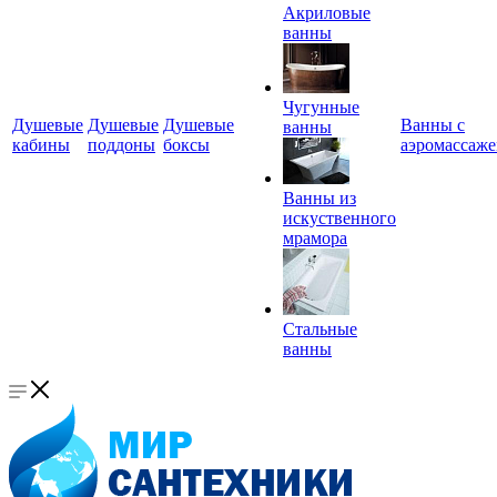
Акриловые
ванны
Чугунные
Душевые
Душевые
Душевые
Ванны с
ванны
кабины
поддоны
боксы
аэромассаж
Ванны из
искуственного
мрамора
Стальные
ванны