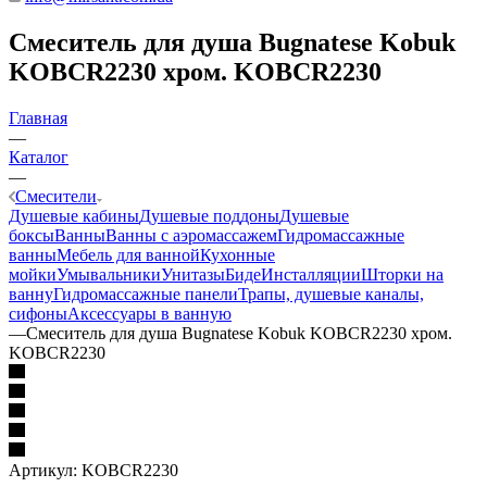
Смеситель для душа Bugnatese Kobuk
KOBCR2230 хром. KOBCR2230
Главная
—
Каталог
—
Смесители
Душевые кабины
Душевые поддоны
Душевые
боксы
Ванны
Ванны с аэромассажем
Гидромассажные
ванны
Мебель для ванной
Кухонные
мойки
Умывальники
Унитазы
Биде
Инсталляции
Шторки на
ванну
Гидромассажные панели
Трапы, душевые каналы,
сифоны
Аксессуары в ванную
—
Смеситель для душа Bugnatese Kobuk KOBCR2230 хром.
KOBCR2230
Артикул:
KOBCR2230