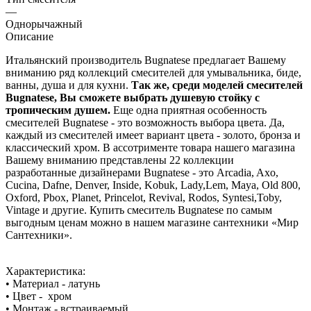
—
Однорычажный
Описание
Итальянский производитель Bugnatese предлагает Вашему
вниманию ряд коллекций смесителей для умывальника, биде,
ванны, душа и для кухни.
Так же, среди моделей смесителей
Bugnatese, Вы сможете выбрать душевую стойку с
тропическим душем.
Еще одна приятная особенность
смесителей Bugnatese - это возможность выбора цвета. Да,
каждый из смесителей имеет вариант цвета - золото, бронза и
классический хром. В ассотрименте товара нашего магазина
Вашему вниманию представлены 22 коллекции
разработанные дизайнерами Bugnatese - это Arcadia, Axo,
Cucina, Dafne, Denver, Inside, Kobuk, Lady,Lem, Maya, Old 800,
Oxford, Pbox, Planet, Princelot, Revival, Rodos, Syntesi,Toby,
Vintage и другие. Купить смеситель Bugnatese по самым
выгодным ценам можно в нашем магазине сантехники «Мир
Сантехники».
Характеристика:
• Материал - латунь
• Цвет - хром
• Монтаж - встраиваемый