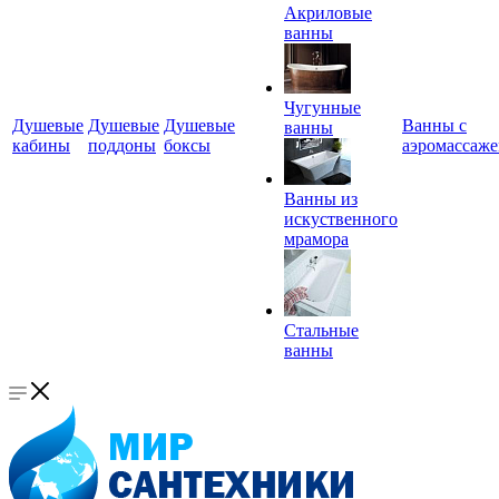
Акриловые
ванны
Чугунные
Душевые
Душевые
Душевые
Ванны с
ванны
кабины
поддоны
боксы
аэромассаж
Ванны из
искуственного
мрамора
Стальные
ванны