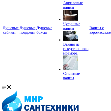
Акриловые
ванны
Чугунные
Душевые
Душевые
Душевые
Ванны с
ванны
кабины
поддоны
боксы
аэромассаж
Ванны из
искуственного
мрамора
Стальные
ванны