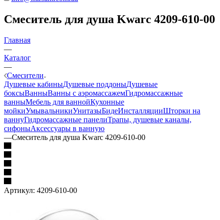
Смеситель для душа Kwarc 4209-610-00
Главная
—
Каталог
—
Смесители
Душевые кабины
Душевые поддоны
Душевые
боксы
Ванны
Ванны с аэромассажем
Гидромассажные
ванны
Мебель для ванной
Кухонные
мойки
Умывальники
Унитазы
Биде
Инсталляции
Шторки на
ванну
Гидромассажные панели
Трапы, душевые каналы,
сифоны
Аксессуары в ванную
—
Смеситель для душа Kwarc 4209-610-00
Артикул:
4209-610-00