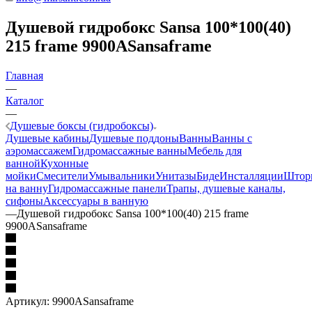
Душевой гидробокс Sansa 100*100(40)
215 frame 9900ASansaframe
Главная
—
Каталог
—
Душевые боксы (гидробоксы)
Душевые кабины
Душевые поддоны
Ванны
Ванны с
аэромассажем
Гидромассажные ванны
Мебель для
ванной
Кухонные
мойки
Смесители
Умывальники
Унитазы
Биде
Инсталляции
Штор
на ванну
Гидромассажные панели
Трапы, душевые каналы,
сифоны
Аксессуары в ванную
—
Душевой гидробокс Sansa 100*100(40) 215 frame
9900ASansaframe
Артикул:
9900ASansaframe