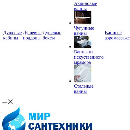
Акриловые
ванны
Чугунные
Душевые
Душевые
Душевые
Ванны с
ванны
кабины
поддоны
боксы
аэромассаж
Ванны из
искуственного
мрамора
Стальные
ванны