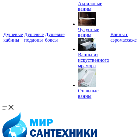
Акриловые
ванны
Чугунные
Душевые
Душевые
Душевые
Ванны с
ванны
кабины
поддоны
боксы
аэромассаж
Ванны из
искуственного
мрамора
Стальные
ванны