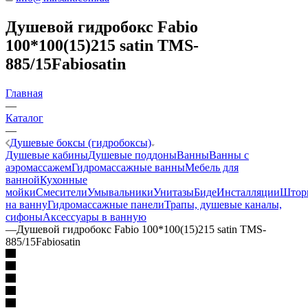
Душевой гидробокс Fabio
100*100(15)215 satin TMS-
885/15Fabiosatin
Главная
—
Каталог
—
Душевые боксы (гидробоксы)
Душевые кабины
Душевые поддоны
Ванны
Ванны с
аэромассажем
Гидромассажные ванны
Мебель для
ванной
Кухонные
мойки
Смесители
Умывальники
Унитазы
Биде
Инсталляции
Штор
на ванну
Гидромассажные панели
Трапы, душевые каналы,
сифоны
Аксессуары в ванную
—
Душевой гидробокс Fabio 100*100(15)215 satin TMS-
885/15Fabiosatin