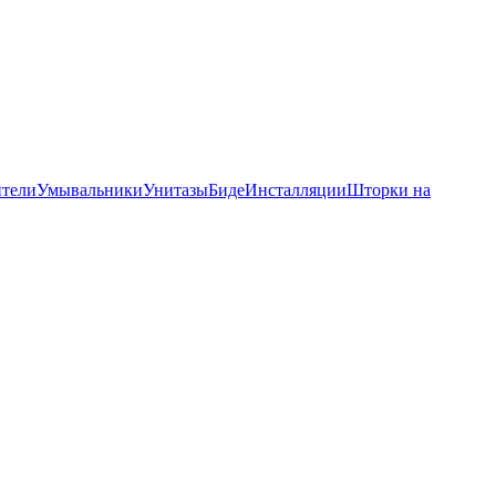
тели
Умывальники
Унитазы
Биде
Инсталляции
Шторки на