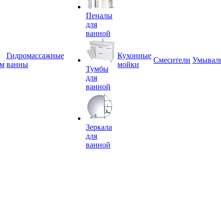
Пеналы
для
ванной
Гидромассажные
Кухонные
Смесители
Умывал
ем
ванны
мойки
Тумбы
для
ванной
Зеркала
для
ванной