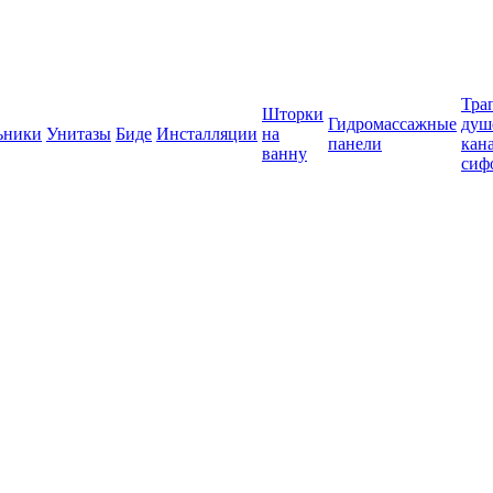
Тра
Шторки
Гидромассажные
душ
ьники
Унитазы
Биде
Инсталляции
на
панели
кан
ванну
сиф