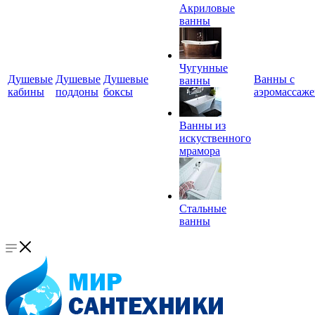
Акриловые
ванны
Чугунные
Душевые
Душевые
Душевые
Ванны с
ванны
кабины
поддоны
боксы
аэромассаж
Ванны из
искуственного
мрамора
Стальные
ванны