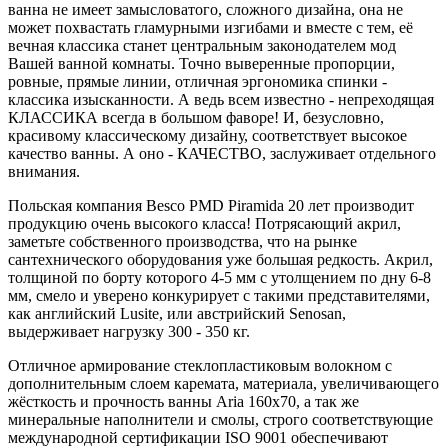
ванна не имеет замысловатого, сложного дизайна, она не
может похвастать гламурными изгибами и вместе с тем, её
вечная классика станет центральным законодателем мод
Вашей ванной комнаты. Точно выверенные пропорции,
ровные, прямые линии, отличная эргономика спинки -
классика изысканности. А ведь всем известно - непреходящая
КЛАССИКА всегда в большом фаворе! И, безусловно,
красивому классическому дизайну, соответствует высокое
качество ванны. А оно - КАЧЕСТВО, заслуживает отдельного
внимания.
Польская компания Besco PMD Piramida 20 лет производит
продукцию очень высокого класса! Потрясающий акрил,
заметьте собственного производства, что на рынке
сантехнического оборудования уже большая редкость. Акрил,
толщиной по борту которого 4-5 мм с утолщением по дну 6-8
мм, смело и уверено конкурирует с такими представителями,
как английский Lusite, или австрийский Senosan,
выдерживает нагрузку 300 - 350 кг.
Отличное армирование стеклопластиковым волокном с
дополнительным слоем каремата, материала, увеличивающего
жёсткость и прочность ванны Aria 160x70, а так же
минеральные наполнители и смолы, строго соответствующие
международной сертификации ISO 9001 обеспечивают