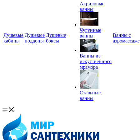
Акриловые
ванны
Чугунные
Душевые
Душевые
Душевые
Ванны с
ванны
кабины
поддоны
боксы
аэромассаж
Ванны из
искуственного
мрамора
Стальные
ванны