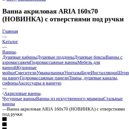
Ванна акриловая ARIA 160х70
(НОВИНКА) с отверстиями под ручки
Главная
—
Каталог
—
Ванны
Душевые кабины
Душевые поддоны
Душевые боксы
Ванны с
аэромассажем
Гидромассажные ванны
Мебель для
ванной
Кухонные
мойки
Смесители
Умывальники
Унитазы
Биде
Инсталляции
Штор
на ванну
Гидромассажные панели
Трапы, душевые каналы,
сифоны
Аксессуары в ванную
—
Акриловые ванны
Чугунные ванны
Ванны из искуственного мрамора
Стальные
ванны
—
Ванна акриловая ARIA 160х70 (НОВИНКА) с отверстиями
под ручки