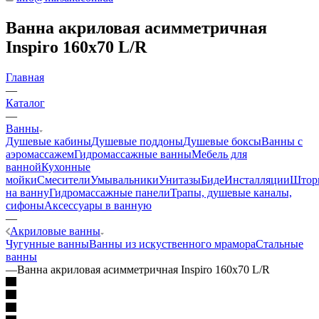
Ванна акриловая асимметричная
Inspiro 160х70 L/R
Главная
—
Каталог
—
Ванны
Душевые кабины
Душевые поддоны
Душевые боксы
Ванны с
аэромассажем
Гидромассажные ванны
Мебель для
ванной
Кухонные
мойки
Смесители
Умывальники
Унитазы
Биде
Инсталляции
Штор
на ванну
Гидромассажные панели
Трапы, душевые каналы,
сифоны
Аксессуары в ванную
—
Акриловые ванны
Чугунные ванны
Ванны из искуственного мрамора
Стальные
ванны
—
Ванна акриловая асимметричная Inspiro 160х70 L/R