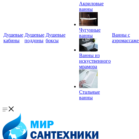
Акриловые
ванны
Чугунные
Душевые
Душевые
Душевые
Ванны с
ванны
кабины
поддоны
боксы
аэромассаж
Ванны из
искуственного
мрамора
Стальные
ванны