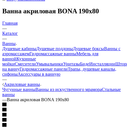
Ванна акриловая BONA 190x80
Главная
—
Каталог
—
Ванны
Душевые кабины
Душевые поддоны
Душевые боксы
Ванны с
аэромассажем
Гидромассажные ванны
Мебель для
ванной
Кухонные
мойки
Смесители
Умывальники
Унитазы
Биде
Инсталляции
Штор
на ванну
Гидромассажные панели
Трапы, душевые каналы,
сифоны
Аксессуары в ванную
—
Акриловые ванны
Чугунные ванны
Ванны из искуственного мрамора
Стальные
ванны
—
Ванна акриловая BONA 190x80