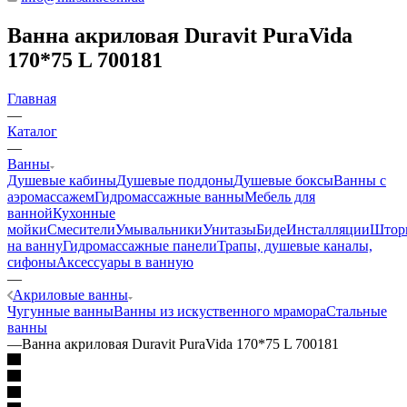
Ванна акриловая Duravit PuraVida
170*75 L 700181
Главная
—
Каталог
—
Ванны
Душевые кабины
Душевые поддоны
Душевые боксы
Ванны с
аэромассажем
Гидромассажные ванны
Мебель для
ванной
Кухонные
мойки
Смесители
Умывальники
Унитазы
Биде
Инсталляции
Штор
на ванну
Гидромассажные панели
Трапы, душевые каналы,
сифоны
Аксессуары в ванную
—
Акриловые ванны
Чугунные ванны
Ванны из искуственного мрамора
Стальные
ванны
—
Ванна акриловая Duravit PuraVida 170*75 L 700181