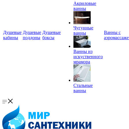
Акриловые
ванны
Чугунные
Душевые
Душевые
Душевые
Ванны с
ванны
кабины
поддоны
боксы
аэромассаж
Ванны из
искуственного
мрамора
Стальные
ванны