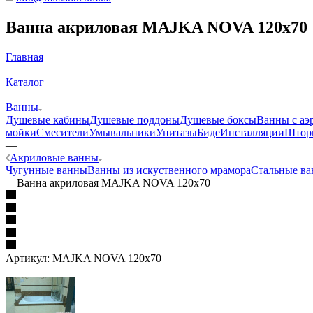
Ванна акриловая MAJKA NOVA 120x70
Главная
—
Каталог
—
Ванны
Душевые кабины
Душевые поддоны
Душевые боксы
Ванны с аэ
мойки
Смесители
Умывальники
Унитазы
Биде
Инсталляции
Шторк
—
Акриловые ванны
Чугунные ванны
Ванны из искуственного мрамора
Стальные в
—
Ванна акриловая MAJKA NOVA 120x70
Артикул:
MAJKA NOVA 120x70