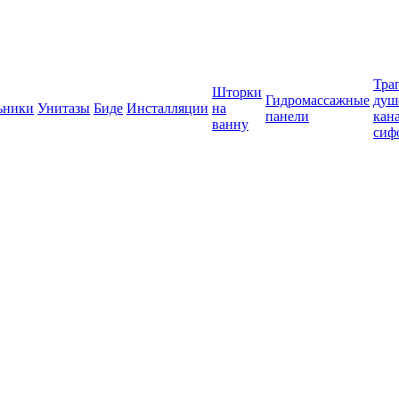
Тра
Шторки
Гидромассажные
душ
ьники
Унитазы
Биде
Инсталляции
на
панели
кан
ванну
сиф