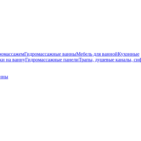
ромассажем
Гидромассажные ванны
Мебель для ванной
Кухонные
и на ванну
Гидромассажные панели
Трапы, душевые каналы, си
анны