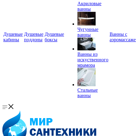
Акриловые
ванны
Чугунные
Душевые
Душевые
Душевые
Ванны с
ванны
кабины
поддоны
боксы
аэромассаж
Ванны из
искуственного
мрамора
Стальные
ванны