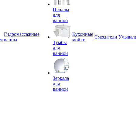
Пеналы
для
ванной
Гидромассажные
Кухонные
Смесители
Умывал
ем
ванны
мойки
Тумбы
для
ванной
Зеркала
для
ванной