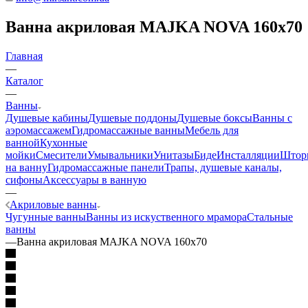
Ванна акриловая MAJKA NOVA 160x70
Главная
—
Каталог
—
Ванны
Душевые кабины
Душевые поддоны
Душевые боксы
Ванны с
аэромассажем
Гидромассажные ванны
Мебель для
ванной
Кухонные
мойки
Смесители
Умывальники
Унитазы
Биде
Инсталляции
Штор
на ванну
Гидромассажные панели
Трапы, душевые каналы,
сифоны
Аксессуары в ванную
—
Акриловые ванны
Чугунные ванны
Ванны из искуственного мрамора
Стальные
ванны
—
Ванна акриловая MAJKA NOVA 160x70