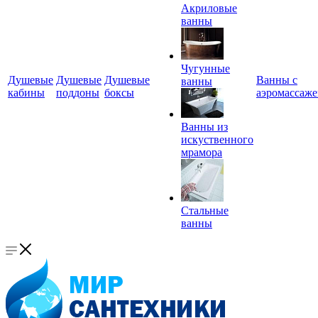
Акриловые
ванны
Чугунные
Душевые
Душевые
Душевые
Ванны с
ванны
кабины
поддоны
боксы
аэромассаж
Ванны из
искуственного
мрамора
Стальные
ванны