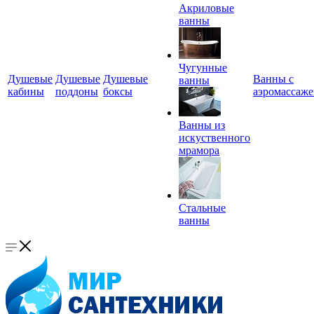
Акриловые
ванны
Чугунные
Душевые
Душевые
Душевые
Ванны с
ванны
кабины
поддоны
боксы
аэромассаж
Ванны из
искуственного
мрамора
Стальные
ванны