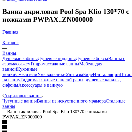
Ванна акриловая Pool Spa Klio 130*70 с
ножками PWPAX..ZN000000
Главная
—
Каталог
—
Ванны
Душевые кабины
Душевые поддоны
Душевые боксы
Ванны с
аэромассажем
Гидромассажные ванны
Мебель для
ванной
Кухонные
мойки
Смесители
Умывальники
Унитазы
Биде
Инсталляции
Штор
на ванну
Гидромассажные панели
Трапы, душевые каналы,
сифоны
Аксессуары в ванную
—
Акриловые ванны
Чугунные ванны
Ванны из искуственного мрамора
Стальные
ванны
—
Ванна акриловая Pool Spa Klio 130*70 с ножками
PWPAX..ZN000000