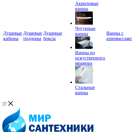
Акриловые
ванны
Чугунные
Душевые
Душевые
Душевые
Ванны с
ванны
кабины
поддоны
боксы
аэромассаж
Ванны из
искуственного
мрамора
Стальные
ванны