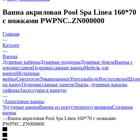
Ванна акриловая Pool Spa Linea 160*70
с ножками PWPNC..ZN000000
Главная
—
Каталог
—
Ванны
Душевые кабины
Душевые поддоны
Душевые боксы
Ванны с
аэромассажем
Гидромассажные ванны
Мебель для
ванной
Кухонные
мойки
Смесители
Умывальники
Унитазы
Биде
Инсталляции
Штор
на ванну
Гидромассажные панели
Трапы, душевые каналы,
сифоны
Аксессуары в ванную
—
Акриловые ванны
Чугунные ванны
Ванны из искуственного мрамора
Стальные
ванны
—
Ванна акриловая Pool Spa Linea 160*70 с ножками
PWPNC..ZN000000