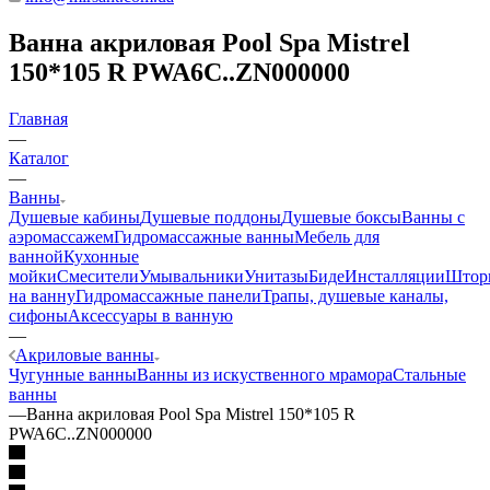
Ванна акриловая Pool Spa Mistrel
150*105 R PWA6C..ZN000000
Главная
—
Каталог
—
Ванны
Душевые кабины
Душевые поддоны
Душевые боксы
Ванны с
аэромассажем
Гидромассажные ванны
Мебель для
ванной
Кухонные
мойки
Смесители
Умывальники
Унитазы
Биде
Инсталляции
Штор
на ванну
Гидромассажные панели
Трапы, душевые каналы,
сифоны
Аксессуары в ванную
—
Акриловые ванны
Чугунные ванны
Ванны из искуственного мрамора
Стальные
ванны
—
Ванна акриловая Pool Spa Mistrel 150*105 R
PWA6C..ZN000000