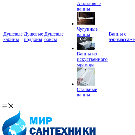
Акриловые
ванны
Чугунные
Душевые
Душевые
Душевые
Ванны с
ванны
кабины
поддоны
боксы
аэромассаж
Ванны из
искуственного
мрамора
Стальные
ванны