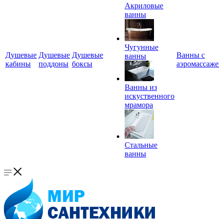
Акриловые
ванны
Чугунные
Душевые
Душевые
Душевые
Ванны с
ванны
кабины
поддоны
боксы
аэромассаж
Ванны из
искуственного
мрамора
Стальные
ванны