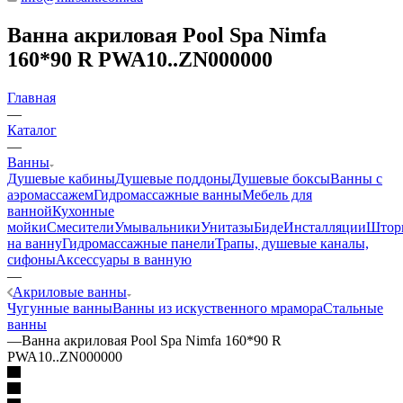
Ванна акриловая Pool Spa Nimfa
160*90 R PWA10..ZN000000
Главная
—
Каталог
—
Ванны
Душевые кабины
Душевые поддоны
Душевые боксы
Ванны с
аэромассажем
Гидромассажные ванны
Мебель для
ванной
Кухонные
мойки
Смесители
Умывальники
Унитазы
Биде
Инсталляции
Штор
на ванну
Гидромассажные панели
Трапы, душевые каналы,
сифоны
Аксессуары в ванную
—
Акриловые ванны
Чугунные ванны
Ванны из искуственного мрамора
Стальные
ванны
—
Ванна акриловая Pool Spa Nimfa 160*90 R
PWA10..ZN000000