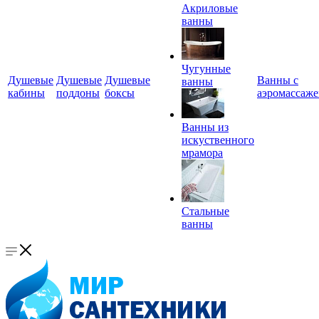
Акриловые
ванны
Чугунные
Душевые
Душевые
Душевые
Ванны с
ванны
кабины
поддоны
боксы
аэромассаж
Ванны из
искуственного
мрамора
Стальные
ванны