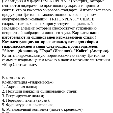
(Голландия) и у фирмы "SENOPLAST" (Австрия), которые
считаются лидерами по производству акрила и принято
считать его за качество мирового стандарта. Изготовляет свою
продукцию Тритон на заводе, полностью оснащенном
оборудованием компании "TRITONPLAST" США. В
гидромассажных ваннах присутствует специальный
закладной элемент, который способствует устранению
неприятной вибрации и лишнего звука.
Каркасы ванн
изготовляют из оцинкованой нержавеющей стали !
Комплектующие, которые используются для сборки
гидромассажной ванны следующих производителей:
"Sirem" (Франция), "Espa" (Испания), "Koller" (Австрия).
Купить гидромассажную, аэромассажную ванну Тритон по
самым выгодным ценам можно в нашем магазине сантехники
«Мир Сантехники».
В комплекте:
Комплектация «гидромассаж»:
1. Акриловая ванна;
2. Несущий каркас из оцинкованной стали;
3. Регулируемые ножки;
4. Передняя панель (экран);
5. Фурнитура слива-перелива;
6. Установочный комплект (пакет с крепежом);