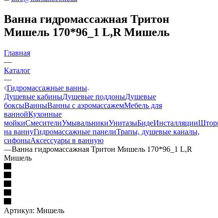
Ванна гидромассажная Тритон
Мишель 170*96_1 L,R Мишель
Главная
—
Каталог
—
Гидромассажные ванны
Душевые кабины
Душевые поддоны
Душевые
боксы
Ванны
Ванны с аэромассажем
Мебель для
ванной
Кухонные
мойки
Смесители
Умывальники
Унитазы
Биде
Инсталляции
Штор
на ванну
Гидромассажные панели
Трапы, душевые каналы,
сифоны
Аксессуары в ванную
—
Ванна гидромассажная Тритон Мишель 170*96_1 L,R
Мишель
Артикул:
Мишель