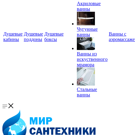
Акриловые
ванны
Чугунные
Душевые
Душевые
Душевые
Ванны с
ванны
кабины
поддоны
боксы
аэромассаж
Ванны из
искуственного
мрамора
Стальные
ванны