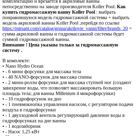
комплектацию и врезается в акриловые ванны
непосредственно на заводе производителя Koller Pool.
Как
купить гидромассажную ванну Koller Pool
: выбрать
понравившуюся модель гидромассажной системы + выбрать
модель акриловой ванны Koller Pool ,перейдя по ссылке
https://mirsant.com/catalog/grupa/akrilovie_vanni/filter/brands_20
=
сумма акриловой ванны и гидромассажной системы будет
суммой гидромассажной ванны.
Внимание ! Цена указана только за гидромассажную
систему .
В комплекте:
• Nano Hydro Ocean
• - 6 мини форсунки для массажа тела
• - 40 NANO-форсунок для массажа спины
• - 2 мини-ролли форсунки для массажа ступней ног (создают
завихрение воды, что позволяет массажировать большую
площадь тела; для ванны Millenium 4 микрофорсунки)
• - 10 гидрофорсунок на дно
• - 1 пневмокнопка управления насосом, с регулятором подачи
воздуха в гидрофорсунки
• - 1 двухходовой вентиль регулирующий давление воды в
гидрофорсунках на дне ванны
• - 1 водозаборник
• - Насос 1,25 кВт