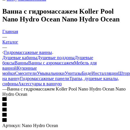
Ванна с гидромассажем Koller Pool
Nano Hydro Ocean Nano Hydro Ocean
Главная
—
Каталог
—
Гидромассажные ванны
Душевые кабины
Душевые поддоны
Душевые
боксы
Ванны
Ванны с аэромассажем
Мебель для
ванной
Кухонные
мойки
Смесители
Умывальники
Унитазы
Биде
Инсталляции
Штор
на ванну
Гидромассажные панели
Трапы, душевые каналы,
сифоны
Аксессуары в ванную
—
Ванна с гидромассажем Koller Pool Nano Hydro Ocean Nano
Hydro Ocean
Артикул:
Nano Hydro Ocean