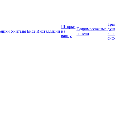
Тра
Шторки
Гидромассажные
душ
ьники
Унитазы
Биде
Инсталляции
на
панели
кан
ванну
сиф