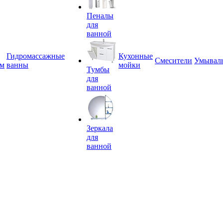
Пеналы
для
ванной
Гидромассажные
Кухонные
Смесители
Умывал
ем
ванны
мойки
Тумбы
для
ванной
Зеркала
для
ванной