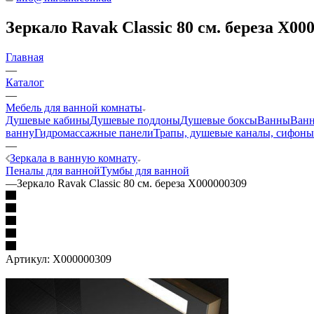
Зеркало Ravak Classic 80 см. береза X00
Главная
—
Каталог
—
Мебель для ванной комнаты
Душевые кабины
Душевые поддоны
Душевые боксы
Ванны
Ванн
ванну
Гидромассажные панели
Трапы, душевые каналы, сифоны
—
Зеркала в ванную комнату
Пеналы для ванной
Тумбы для ванной
—
Зеркало Ravak Classic 80 см. береза X000000309
Артикул:
X000000309