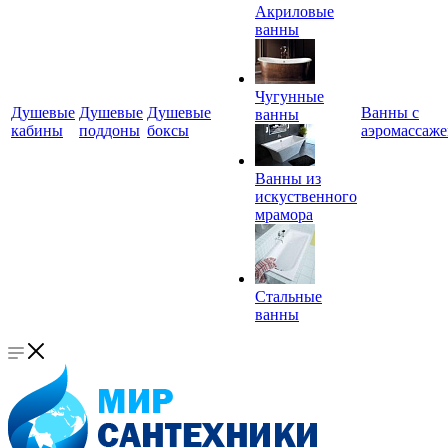
Акриловые
ванны
Чугунные
Душевые
Душевые
Душевые
Ванны с
ванны
кабины
поддоны
боксы
аэромассаж
Ванны из
искуственного
мрамора
Стальные
ванны