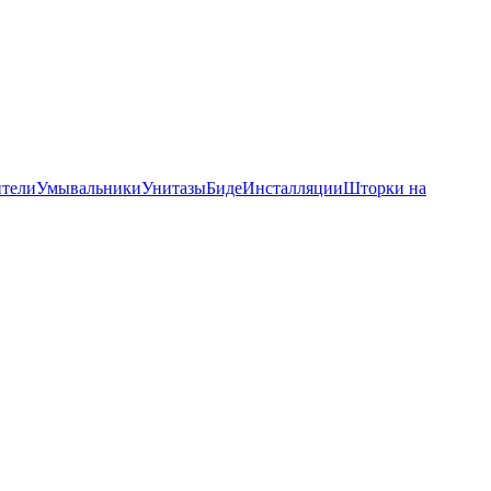
тели
Умывальники
Унитазы
Биде
Инсталляции
Шторки на