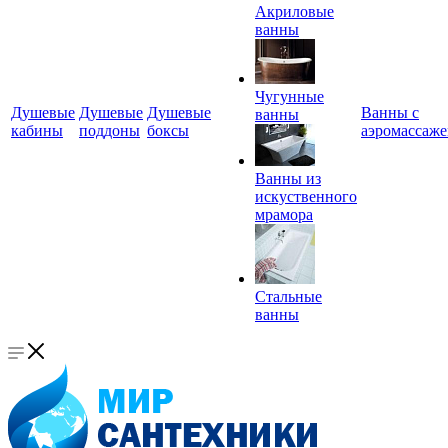
Акриловые
ванны
Чугунные
Душевые
Душевые
Душевые
Ванны с
ванны
кабины
поддоны
боксы
аэромассаж
Ванны из
искуственного
мрамора
Стальные
ванны