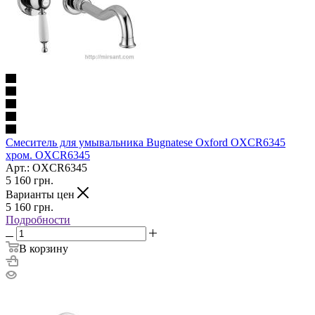
Смеситель для умывальника Bugnatese Oxford OXCR6345
хром. OXCR6345
Арт.: OXCR6345
5 160
грн.
Варианты цен
5 160
грн.
Подробности
В корзину