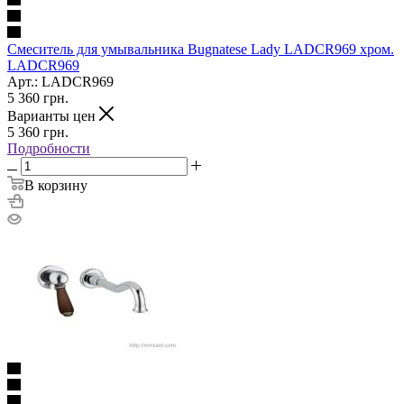
Смеситель для умывальника Bugnatese Lady LADCR969 хром.
LADCR969
Арт.: LADCR969
5 360
грн.
Варианты цен
5 360
грн.
Подробности
В корзину