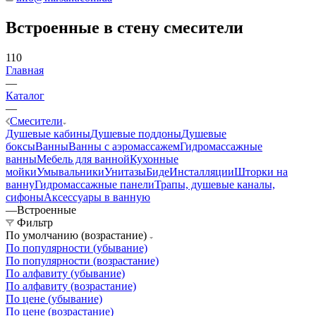
Встроенные в стену смесители
110
Главная
—
Каталог
—
Смесители
Душевые кабины
Душевые поддоны
Душевые
боксы
Ванны
Ванны с аэромассажем
Гидромассажные
ванны
Мебель для ванной
Кухонные
мойки
Умывальники
Унитазы
Биде
Инсталляции
Шторки на
ванну
Гидромассажные панели
Трапы, душевые каналы,
сифоны
Аксессуары в ванную
—
Встроенные
Фильтр
По умолчанию (возрастание)
По популярности (убывание)
По популярности (возрастание)
По алфавиту (убывание)
По алфавиту (возрастание)
По цене (убывание)
По цене (возрастание)