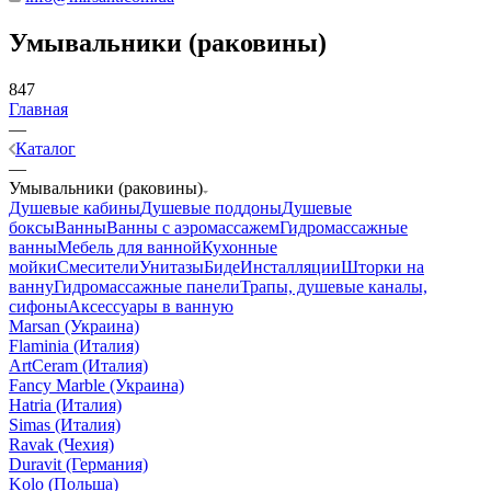
Умывальники (раковины)
847
Главная
—
Каталог
—
Умывальники (раковины)
Душевые кабины
Душевые поддоны
Душевые
боксы
Ванны
Ванны с аэромассажем
Гидромассажные
ванны
Мебель для ванной
Кухонные
мойки
Смесители
Унитазы
Биде
Инсталляции
Шторки на
ванну
Гидромассажные панели
Трапы, душевые каналы,
сифоны
Аксессуары в ванную
Marsan (Украина)
Flaminia (Италия)
ArtCeram (Италия)
Fancy Marble (Украина)
Hatria (Италия)
Simas (Италия)
Ravak (Чехия)
Duravit (Германия)
Kolo (Польша)