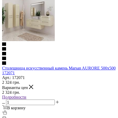
Столешница искусственный камень Marsan AURORE 500x500
172071
Арт.: 172071
2 324
грн.
Варианты цен
2 324
грн.
Подробности
В корзину