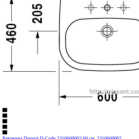
Раковина Duravit D-Code 2310600002 60 см. 2310600002