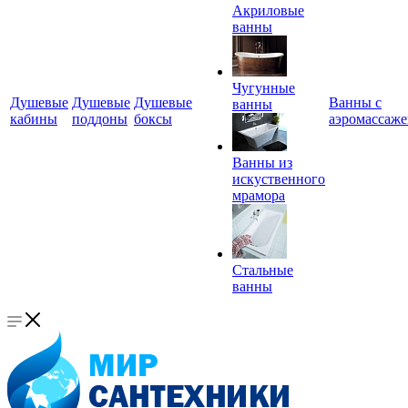
Акриловые
ванны
Чугунные
Душевые
Душевые
Душевые
Ванны с
ванны
кабины
поддоны
боксы
аэромассаж
Ванны из
искуственного
мрамора
Стальные
ванны